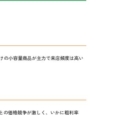
けの小容量商品が主力で来店頻度は高い
との価格競争が激しく、いかに
粗利率