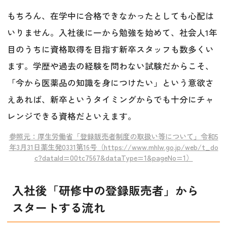
もちろん、在学中に合格できなかったとしても心配は
いりません。入社後に一から勉強を始めて、社会人1年
目のうちに資格取得を目指す新卒スタッフも数多くい
ます。学歴や過去の経験を問わない試験だからこそ、
「今から医薬品の知識を身につけたい」という意欲さ
えあれば、新卒というタイミングからでも十分にチャ
レンジできる資格だといえます。
参照元：厚生労働省「登録販売者制度の取扱い等について」令和5
年3月31日薬生発0331第16号（https://www.mhlw.go.jp/web/t_do
c?dataId=00tc7567&dataType=1&pageNo=1）
入社後「研修中の登録販売者」から
スタートする流れ